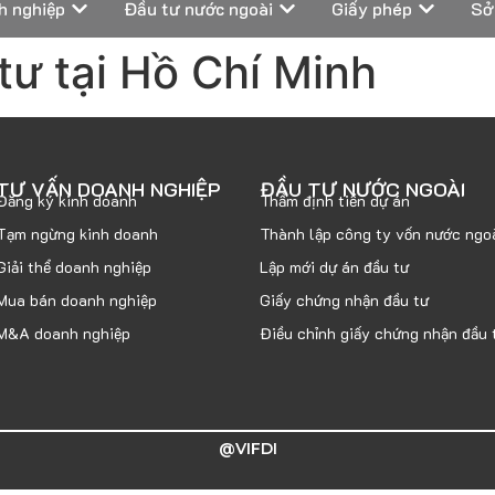
h nghiệp
Đầu tư nước ngoài
Giấy phép
Sở
tư tại Hồ Chí Minh
TƯ VẤN DOANH NGHIỆP
ĐẦU TƯ NƯỚC NGOÀI
Đăng ký kinh doanh
Thẩm định tiền dự án
Tạm ngừng kinh doanh
Thành lập công ty vốn nước ngo
Giải thể doanh nghiệp
Lập mới dự án đầu tư
Mua bán doanh nghiệp
Giấy chứng nhận đầu tư
M&A doanh nghiệp
Điều chỉnh giấy chứng nhận đầu 
@VIFDI