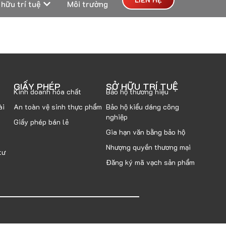
 hữu trí tuệ
Môi trường
GIẤY PHÉP
SỞ HỮU TRÍ TUỆ
Kinh doanh hóa chất
Bảo hộ thương hiệu
ài
An toàn vệ sinh thực phẩm
Bảo hộ kiểu dáng công
nghiệp
Giấy phép bán lẻ
Gia hạn văn bằng bảo hộ
Nhượng quyền thương mại
tư
Đăng ký mã vạch sản phẩm