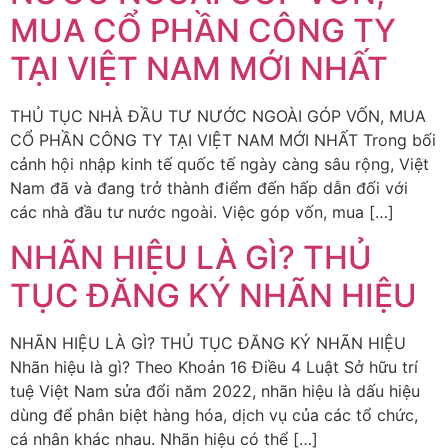
MUA CỔ PHẦN CÔNG TY
TẠI VIỆT NAM MỚI NHẤT
THỦ TỤC NHÀ ĐẦU TƯ NƯỚC NGOÀI GÓP VỐN, MUA
CỔ PHẦN CÔNG TY TẠI VIỆT NAM MỚI NHẤT Trong bối
cảnh hội nhập kinh tế quốc tế ngày càng sâu rộng, Việt
Nam đã và đang trở thành điểm đến hấp dẫn đối với
các nhà đầu tư nước ngoài. Việc góp vốn, mua […]
NHÃN HIỆU LÀ GÌ? THỦ
TỤC ĐĂNG KÝ NHÃN HIỆU
NHÃN HIỆU LÀ GÌ? THỦ TỤC ĐĂNG KÝ NHÃN HIỆU
Nhãn hiệu là gì? Theo Khoản 16 Điều 4 Luật Sở hữu trí
tuệ Việt Nam sửa đổi năm 2022, nhãn hiệu là dấu hiệu
dùng để phân biệt hàng hóa, dịch vụ của các tổ chức,
cá nhân khác nhau. Nhãn hiệu có thể […]