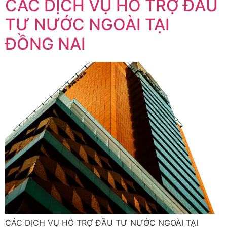
CÁC DỊCH VỤ HỖ TRỢ ĐẦU
TƯ NƯỚC NGOÀI TẠI
ĐỒNG NAI
CÁC DỊCH VỤ HỖ TRỢ ĐẦU TƯ NƯỚC NGOÀI TẠI