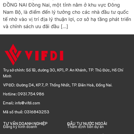
ĐỒNG NAI Đồng Nai, một tỉnh nằm ở khu vực Đông
Nam Bộ, là điểm đến lý tưởng cho các nhà đầu tư quốc
tế nhờ vào vị trí địa lý thuận lợi, cơ sở hạ tầng phát triển
và chính sách ưu đãi đầu […]
Trụ sở chính: Số 1B, đường 30, KP.1, P. An Khánh, TP. Thủ Đức, Hồ Chí
Minh
VPĐD: Đường D4, KP.7, P. Thống Nhất, TP. Biên Hoà, Đồng Nai.
Hotline: 0931.754.986
Email: info@vifdi.com
Mã số thuế: 0316843253
TƯ VẤN DOANH NGHIỆP
ĐẦU TƯ NƯỚC NGOÀI
Đăng ký kinh doanh
Thẩm định tiền dự án