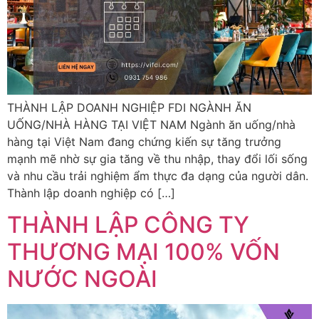
THÀNH LẬP DOANH NGHIỆP FDI NGÀNH ĂN
UỐNG/NHÀ HÀNG TẠI VIỆT NAM Ngành ăn uống/nhà
hàng tại Việt Nam đang chứng kiến sự tăng trưởng
mạnh mẽ nhờ sự gia tăng về thu nhập, thay đổi lối sống
và nhu cầu trải nghiệm ẩm thực đa dạng của người dân.
Thành lập doanh nghiệp có […]
THÀNH LẬP CÔNG TY
THƯƠNG MẠI 100% VỐN
NƯỚC NGOÀI