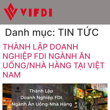
Danh mục:
TIN TỨC
THÀNH LẬP DOANH
NGHIỆP FDI NGÀNH ĂN
UỐNG/NHÀ HÀNG TẠI VIỆT
NAM